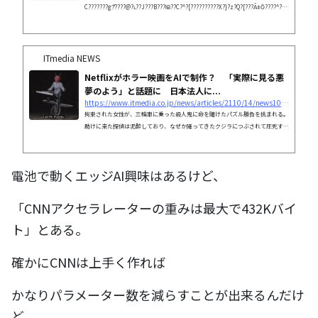
C???????g?̌????@?ւ??J???B???łɃ??C?^?[??????????X?}?z?Q?[???ȂǂŎ????^?
p???n?܂??Ă???Ƃ????B?J???̃L?[?p?[?\???Ɏd?g?݂𕷂??B
ITmedia NEWS
Netflixがホラー映画をAIで制作？ 「実際に見る悪
夢のよう」と話題に 日本法人に...
https://www.itmedia.co.jp/news/articles/2110/14/news107.html
拘束された女性が、三輪車に乗った殺人鬼に命を賭けたパズル勝負を挑まれる。
助けに来た探偵は泥酔しており、なぜか降ってきたクジラにつぶされて圧死する
──
電池で動くエッジAI興味はあるけど、
「CNNアクセラレーターの重みは最大で432Kバイ
ト」とある。
確かにCNNは上手く作れば
かなりパラメーター数を減らすことが出来るんだけ
ど、