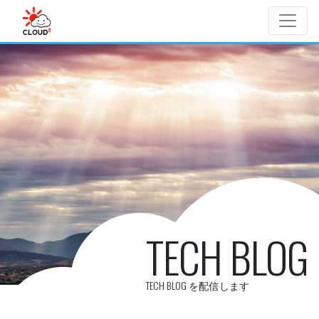
Skip to main content
TECH BLOG
TECH BLOG を配信します