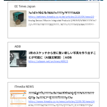
EE Times Japan
?u?d?r?ŃG?b?WAI?v????y?Ɏ????AADI
https://eetimes.itmedia.co.jp/ee/articles/2110/04/news108.html
Analog Devices?iMaxim Integrated Products?j?͋ߔN?A?G?b?WAI?i?l?H?m?
\?j?ɂ??͂????Ă???B??????ے?????̂?2021?N7???ɔ??\?????A?G?b?WAI?????̏??^?
J?????L???[?u?̃??t?@?????X?f?U?C???uMAXREFDES178#?v???B??F????L?
[???[?h?F???Ȃǂ??A?R?C???d?r?Ŏ??s?ł???قǒ????d?͂Ȃ̂??????ł???B
AIDB
1枚のスケッチから世に無い新しい写真を作り出すこ
とが可能に（AI論文解説） | AIDB
https://aiboom.net/archives/48923
ITmedia NEWS
????ӂ́g???̃L?????x?h??AI?f?f?A?Q?[???V?i???I???
Ɋ??p ?u???C?^?[?????̌?????y?Ɂv
https://www.itmedia.co.jp/news/articles/2109/30/news149.html
AI?ŃL?????̂???ӂ𕪐͂??A???????Ԃ??}????c?[?????o???_?C?i???R?G???^?[?e?