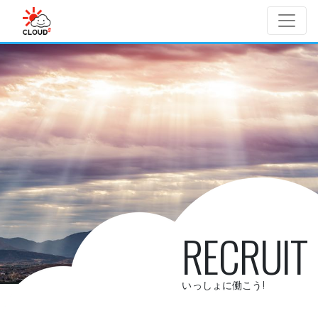
Skip to main content
RECRUIT
いっしょに働こう!