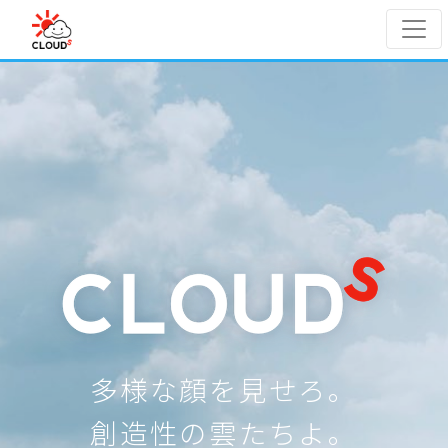
Skip to main content
多様な顔を見せろ。
創造性の雲たちよ。