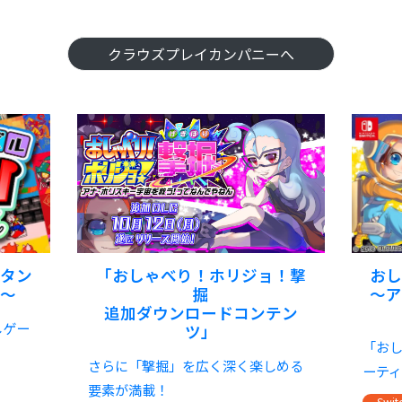
クラウズプレイカンパニーへ
タン
「おしゃべり！ホリジョ！撃
お
～
掘
～
追加ダウンロードコンテン
しゲー
ツ」
「お
さらに「撃掘」を広く深く楽しめる
ーテ
要素が満載！
Swit