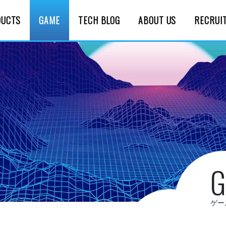
DUCTS
GAME
TECH BLOG
ABOUT US
RECRUI
G
ゲー