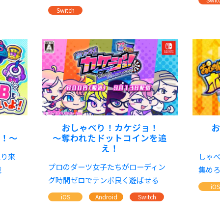
Switch
おしゃべり！カケジョ！
よ！～
～奪われたドットコインを追
え！
迫り来
しゃへ
プロのダーツ女子たちがローディン
滅
集めろ
グ時間ゼロでテンポ良く遊ばせる
iO
iOS
Android
Switch