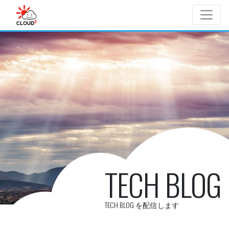
Skip to main content
TECH BLOG
TECH BLOG を配信します