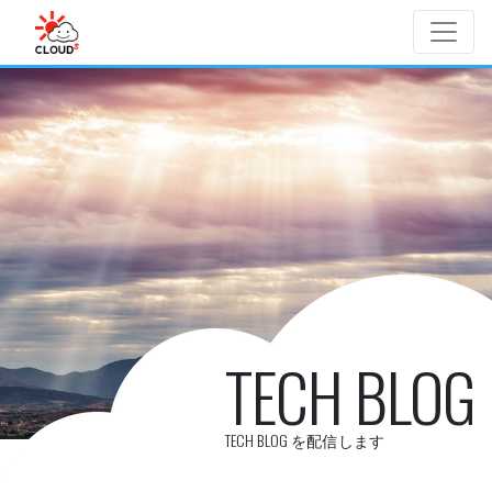
Skip to main content
TECH BLOG
TECH BLOG を配信します