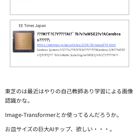
EE Times Japan
???M?T?C?Y?̋???AI?`?b?v?uWSE2?v?ACerebra
s?????\
https://eetimes.jp/ee/articles/2104/30/news074.html
Cerebras Systems?i?Z???u???X?V?X?e???Y?^?ȉ??ACerebras?j?́A???Ђ̃E?G?
n?[?X?P?[???`?b?v?uWafer Scale Engine?iWSE?j?v?̌v?Z?\?͂?????Ɍ??
コ??????2????i?uWafer Scale Engine 2?iWSE2?j?v?𔭕\?????BTSMC??7nm?
v???Z?X?Ő??????Ă???BWSE?𓋍ڂ????f?B?[?v???[?j???O?V?X?e???uCS-2?v?́A2
021?N??3?l?????ɓ???\?ɂȂ?B
東芝のは最近はやりの自己教師あり学習による画像
認識かな。
Image-Transformerとか使ってるんだろうか。
お皿サイズの巨大AIチップ、欲しい・・・。