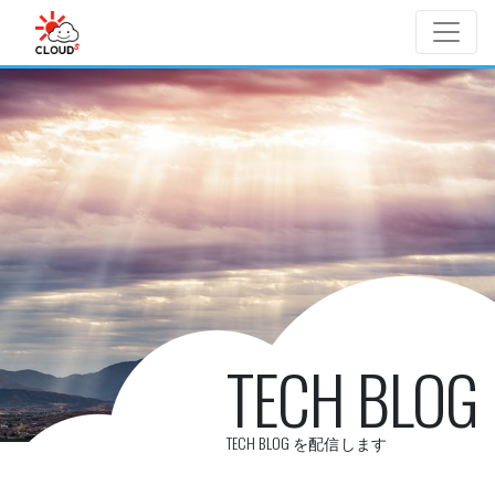
Skip to main content
TECH BLOG
TECH BLOG を配信します