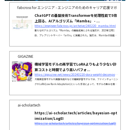
fabcross for エンジニア - エンジニアのためのキャリア応援マガジン
ChatGPTの基盤技術Transformerを処理性能で5倍
上回る、AIアルゴリズム「Mamba」 - ...
https://engineer.fabcross.jp/archeive/240220_mamba.html
新たなAIアルゴリズム「Mamba」の開発成果とされる論文が、2023年12月1
日、プレプリントサーバー「arXiv」に掲載された。論文は、Mambaの性能に
ついて、ChatGPTを駆動するLLM（大規模言語モデル）の「
GIGAZINE
機械学習モデルの再学習でLoRAよりもより少ない計
算コストと時間でより高いパフォ...
https://gigazine.net/news/20240220-dora-weight-decomposed-low-rank-adaptation/
大規模言語モデルや画像生成AIなどの機械学習モデルでは、ファインチューニン
グやLoRA(Low Rank Adaptation)といった手法によって、モデルの重みを微調
整し、特定のタスクや目的に沿った出力を行うようにカスタマイズすることがで
きます。香港科技大学の研究チームが、LoRAよりも計算コストと時間を削減で
きる新たな手法「DoRA(Weight-Decomposed Low-Rank Adaptation)」を発表
しました。
ai-scholar.tech
https://ai-scholar.tech/articles/bayesian-opt
imization/LogEI
https://ai-scholar.tech/articles/bayesian-optimization/LogEI