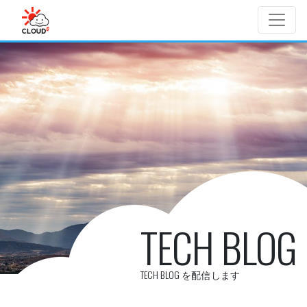
Skip to main content
TECH BLOG
TECH BLOG を配信します