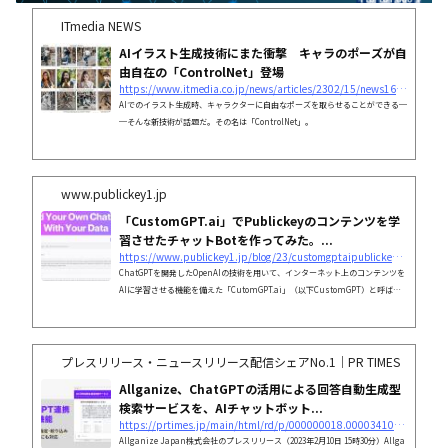
ITmedia NEWS
AIイラスト生成技術にまた衝撃 キャラのポーズが自
由自在の「ControlNet」登場
https://www.itmedia.co.jp/news/articles/2302/15/news165.html
AIでのイラスト生成時、キャラクターに自由なポーズを取らせることができる─
─そんな新技術が話題だ。その名は「ControlNet」。
www.publickey1.jp
「CustomGPT.ai」でPublickeyのコンテンツを学
習させたチャットBotを作ってみた。...
https://www.publickey1.jp/blog/23/customgptaipublickeybot3.html
ChatGPTを開発したOpenAIの技術を用いて、インターネット上のコンテンツを
AIに学習させる機能を備えた「CutomGPT.ai」（以下CustomGPT）と呼ばれ
るサービスが登場しました。開発したのはPoll the People社...
プレスリリース・ニュースリリース配信シェアNo.1｜PR TIMES
Allganize、ChatGPTの活用による回答自動生成型
検索サービスを、AIチャットボット...
https://prtimes.jp/main/html/rd/p/000000018.000034106.html
Allganize Japan株式会社のプレスリリース（2023年2月10日 15時30分）Allga