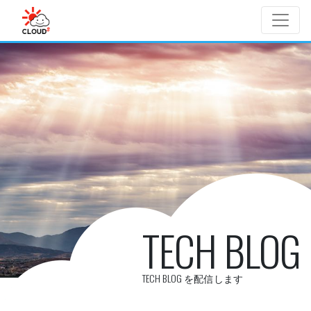
Skip to main content
TECH BLOG
TECH BLOG を配信します