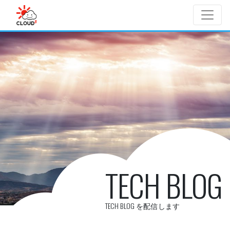
Skip to main content
TECH BLOG
TECH BLOG を配信します