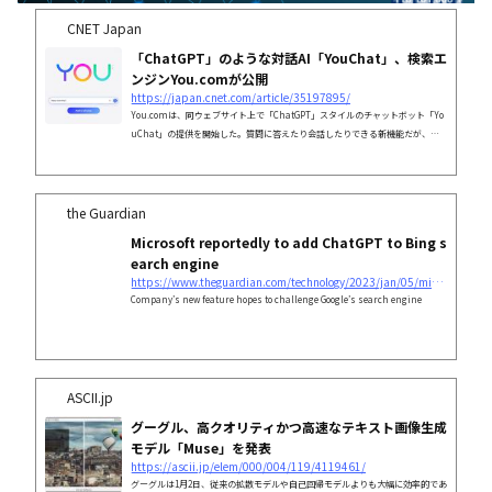
CNET Japan
「ChatGPT」のような対話AI「YouChat」、検索エ
ンジンYou.comが公開
https://japan.cnet.com/article/35197895/
You.comは、同ウェブサイト上で「ChatGPT」スタイルのチャットボット「Yo
uChat」の提供を開始した。質問に答えたり会話したりできる新機能だが、回
答の中には事実と異なる情報が含まれる場合もある。
the Guardian
Microsoft reportedly to add ChatGPT to Bing s
earch engine
https://www.theguardian.com/technology/2023/jan/05/microsoft-chatgpt-bing-search-engine
Company’s new feature hopes to challenge Google’s search engine
ASCII.jp
グーグル、高クオリティかつ高速なテキスト画像生成
モデル「Muse」を発表
https://ascii.jp/elem/000/004/119/4119461/
グーグルは1月2日、従来の拡散モデルや自己回帰モデルよりも大幅に効率的であ