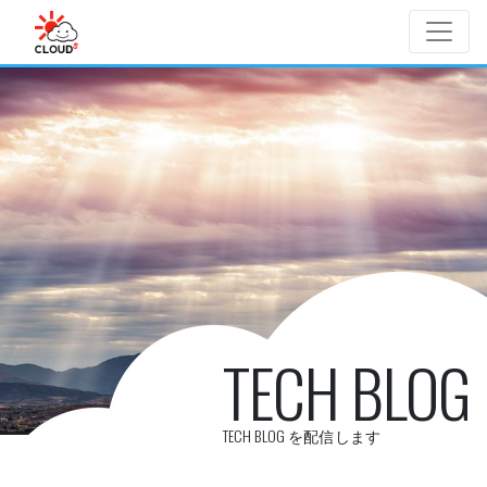
Skip to main content
TECH BLOG
TECH BLOG を配信します