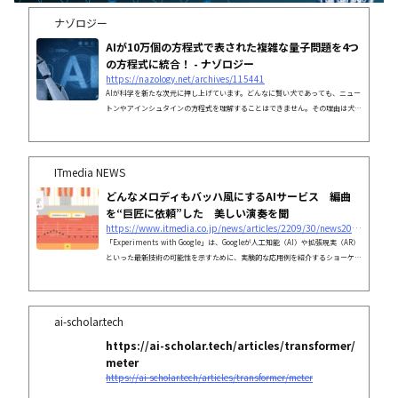
ナゾロジー
AIが10万個の方程式で表された複雑な量子問題を4つ
の方程式に統合！ - ナゾロジー
https://nazology.net/archives/115441
AIが科学を新たな次元に押し上げています。どんなに賢い犬であっても、ニュー
トンやアインシュタインの方程式を理解することはできません。その理由は犬と
いう種族の脳の限界によるものです。では人間にも同様に理解できる理論の限界
があるのでしょうか？ 人間の認知力を超えた英知は得られないのでしょうか？
新たに行われた研究によれば、AIの持つ「機械の知性」を活用することで、ある
程度の限界突破が可能であることが示されています。米国のフラットアイアン研
ITmedia NEWS
究所（Flatiron Institute）で行われた研究によれば、訓練を積んだAI...
どんなメロディもバッハ風にするAIサービス 編曲
を“巨匠に依頼”した 美しい演奏を聞
https://www.itmedia.co.jp/news/articles/2209/30/news206.html
「Experiments with Google」は、Googleが人工知能（AI）や拡張現実（AR）
といった最新技術の可能性を示すために、実験的な応用例を紹介するショーケー
スだ。
ai-scholar.tech
https://ai-scholar.tech/articles/transformer/
meter
https://ai-scholar.tech/articles/transformer/meter