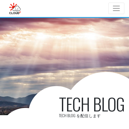
Skip to main content
TECH BLOG
TECH BLOG を配信します