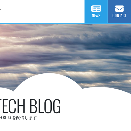
T
NEWS
CONTACT
TECH BLOG
CH BLOG を配信します