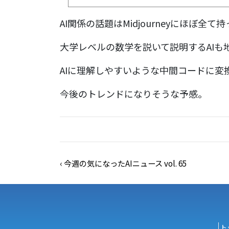
AI関係の話題はMidjourneyにほぼ
大学レベルの数学を説いて説明するAIも
AIに理解しやすいような中間コードに変
今後のトレンドになりそうな予感。
‹
今週の気になったAIニュース vol. 65
ト