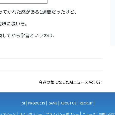
全て持ってかれた感がある1週間だったけど、
地味に凄いぞ。
換してから学習というのは、
今週の気になったAIニュース vol. 67
›
SI
PRODUCTS
GAME
ABOUT US
RECRUIT
ップページ
サイトポリシー
プライバシーポリシー
ニュース
お問い合