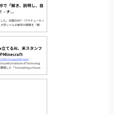
秒で「解き、説明し、自
 ナ...
した。米国のMIT（マサチューセッ
、大学レベルの数学の問題を「解
3つが実行可能なAIを開発した、と
を除き人間用に書かれた数学の問題
失敗してきました。しかし新たに開
の問題文をコンピューター用の正し
合成する訓練がなされており、わず
み立てるAI、米スタンフ
..
necraft
s/2208/10/news060.html
s Institute of Technolog
した「Translating a Visual LE
e Plan」は、