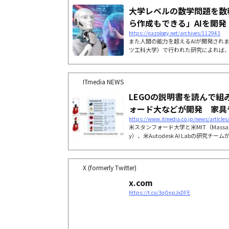
大学レベルの数学問題を数
ら作成もできる」AIを開発！ -
https://nazology.net/archives/112943
また人間の能力を超えるAIが開発されま
ツ工科大学）で行われた研究によれば
く」「説明する」「新たに生成する」の
のこと。これまで開発されたAIは一部
文から直接答えをを導き出そうとして
ITmedia NEWS
発されたAIは、人間用に書かれた数学
いプログラムコードに自動的に変換・
LEGOの説明書を読んで組
か数秒で既存のAIの10倍にあたる81%の.
ォード大などが開発 家具やMi
https://www.itmedia.co.jp/news/article
米スタンフォード大学と米MIT（Massachusett
y）、米Autodesk AI Labの研究チームが開発
GO Manual to a Machine-Executabl
X (formerly Twitter)
x.com
https://t.co/3qOnpJxDFE