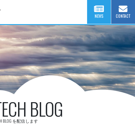
T
NEWS
CONTACT
TECH BLOG
CH BLOG を配信します