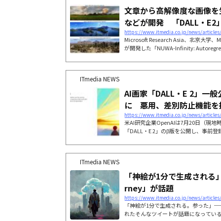
文章から高解像度な画像を生成す
などが開発 「DALL・E2」
https://www.itmedia.co.jp/news/article
Microsoft Research Asia、北京大学、
が開発した「NUWA-Infinity: Autoregressi
on for Infinite Visual Synthesis」は、
ITmedia NEWS
AI画家「DALL・E 2」
に 悪用、差別防止機能を
https://www.itmedia.co.jp/news/article
米AI研究企業OpenAIは7月20日（現
「DALL・E 2」のβ版を公開し、事
た。
ITmedia NEWS
「神絵が1分で生成される」 
rney」が話題
https://www.itmedia.co.jp/news/article
「神絵が1分で生成される。参った」─
れたそんなツイートが話題になってい