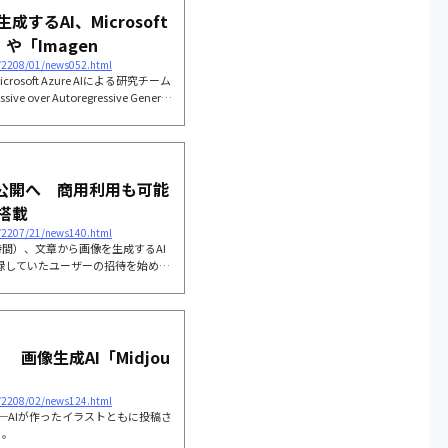
るAI、Microsoft
や「Imagen
s/2208/01/news052.html
Microsoft Azure AIによる研究チーム
ve over Autoregressive Generati
一般公開へ 商用利用も可能
搭載
s/2207/21/news140.html
地時間）、文章から画像を生成するAI
前登録していたユーザーの招待を始め
画像生成AI「Midjou
s/2208/02/news124.html
─AIが作ったイラストともに投稿さ
る。