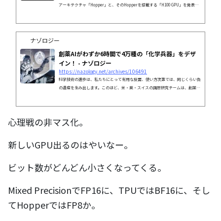
アーキテクチャ「Hopper」と、そのHopperを搭載する「H100 GPU」を発表し
ました。HopperはNVIDIAが注力している機械学習モデルのTransformerにお
ける処理能力を飛躍的に向上させます。
ナゾロジー
創薬AIがわずか6時間で4万種の「化学兵器」をデザ
イン！ - ナゾロジー
https://nazology.net/archives/106491
科学技術の進歩は、私たちにとって有用な反面、使い方次第では、同じくらい負
の遺産を生み出します。このほど、米・英・スイスの国際研究チームは、創薬の
ためのAI（人工知能）モデルが、化学兵器の開発に悪用された場合を想定したシ
ミュレーションを実施。その結果、AIはわずか6時間で、4万種類の毒性の高い化
合物のデザインを提案しました。これは、人類を救うはずのAIが、同じくらい致
心理戦の非マス化。
死的な技術になることを証明するものです。研究の詳細は、2022年3月7日付で科
学雑誌『Nature Machine Intelligence』に掲載されています。目次たっ...
新しいGPU出るのはやいなー。
ビット数がどんどん小さくなってくる。
Mixed PrecisionでFP16に、TPUではBF16に、そし
てHopperではFP8か。