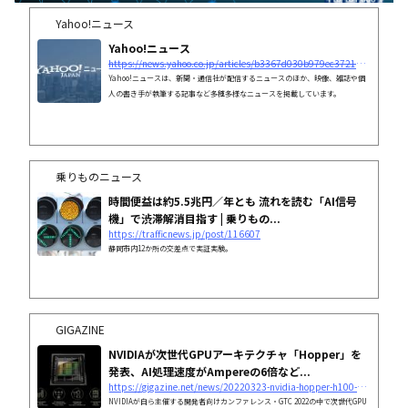
Yahoo!ニュース
Yahoo!ニュース
https://news.yahoo.co.jp/articles/b3367d030b979ec3721205b140399c1755688ccc
Yahoo!ニュースは、新聞・通信社が配信するニュースのほか、映像、雑誌や個
人の書き手が執筆する記事など多種多様なニュースを掲載しています。
乗りものニュース
時間便益は約5.5兆円／年とも 流れを読む「AI信号
機」で渋滞解消目指す | 乗りもの...
https://trafficnews.jp/post/116607
静岡市内12か所の交差点で実証実験。
GIGAZINE
NVIDIAが次世代GPUアーキテクチャ「Hopper」を
発表、AI処理速度がAmpereの6倍など...
https://gigazine.net/news/20220323-nvidia-hopper-h100-gpu/
NVIDIAが自ら主催する開発者向けカンファレンス・GTC 2022の中で次世代GPU