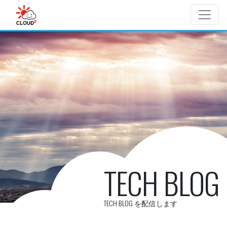
Skip to main content
TECH BLOG
TECH BLOG を配信します