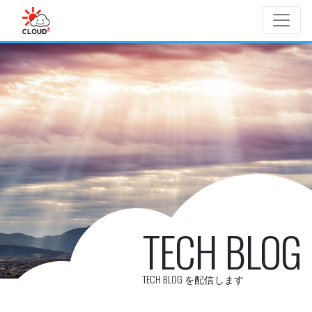
Skip to main content
TECH BLOG
TECH BLOG を配信します