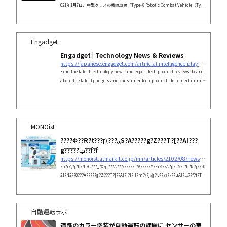
021年1月7日、中型クラスの戦闘車両「Type-X Robotic Combat Vehicle（Type
-X RCV）」が最初の移
Engadget
Engadget | Technology News & Reviews
https://japanese.engadget.com/artificial-intelligence-play-piano-audeo-090053939.html
Find the latest technology news and expert tech product reviews. Learn
about the latest gadgets and consumer tech products for entertainmen
t, gaming, lifestyle and more.
MONOist
????Փ??Ɍ?t???ŗ\???ۑS?A?????g?Z???T?[??AI???
g?????ݔ??f?f
https://monoist.atmarkit.co.jp/mn/articles/2102/08/news060.html
?p?i?\?j?b?N ?C???_?X?g???A???\?????[?V?????Y?Ёi?ȉ??A?p?i?\?j?b?N?j??20
21?N2??8???A?????g?Z???T?[??AI?i?l?H?m?\?j?̑g?ݍ??킹?ɂ??uAI?ݔ??f?f?T?
[?r?X?v?̒񋟂𓯔N4???ɊJ?n????Ɣ??\?????B?H??Ȃǂ̐???Փ??ɃZ???T?[????t???Őݒ
u???邾???Őݔ??́u?????ƈႤ?v??c?????\???ۑS???????ł???B
自動運転ラボ
道路のカラー塗装が自動運転の課題に センサーの車