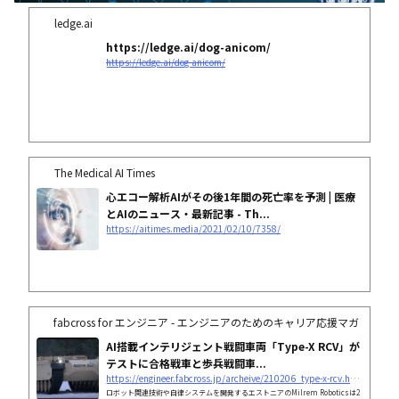
ledge.ai
https://ledge.ai/dog-anicom/
https://ledge.ai/dog-anicom/
The Medical AI Times
心エコー解析AIがその後1年間の死亡率を予測 | 医療
とAIのニュース・最新記事 - Th...
https://aitimes.media/2021/02/10/7358/
fabcross for エンジニア - エンジニアのためのキャリア応援マガジン
AI搭載インテリジェント戦闘車両「Type-X RCV」が
テストに合格――戦車と歩兵戦闘車...
https://engineer.fabcross.jp/archeive/210206_type-x-rcv.html
ロボット関連技術や自律システムを開発するエストニアのMilrem Roboticsは2