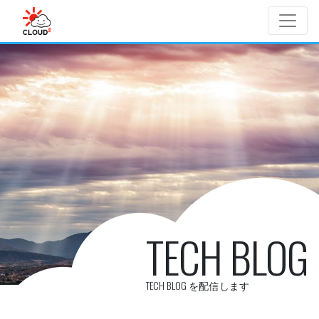
Skip to main content
TECH BLOG
TECH BLOG を配信します