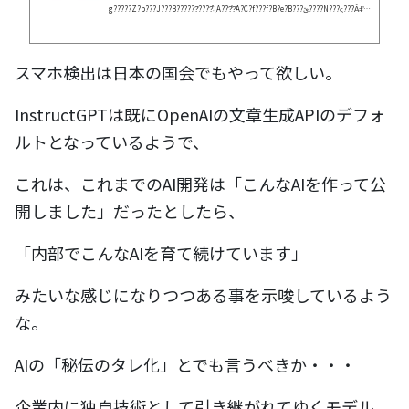
g?????Z?p???J???B??????̓????̂܂܁A???̊?̃A?C?f???f?B?e?B???ێ????N???ς???Ȃǂ̕ҏ
W???ł???B
スマホ検出は日本の国会でもやって欲しい。
InstructGPTは既にOpenAIの文章生成APIのデフォ
ルトとなっているようで、
これは、これまでのAI開発は「こんなAIを作って公
開しました」だったとしたら、
「内部でこんなAIを育て続けています」
みたいな感じになりつつある事を示唆しているよう
な。
AIの「秘伝のタレ化」とでも言うべきか・・・
企業内に独自技術として引き継がれてゆくモデル