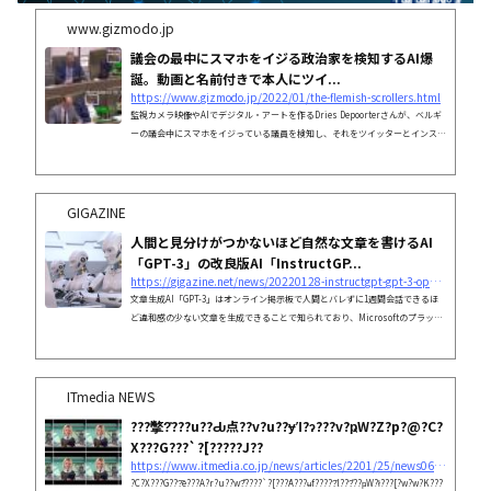
www.gizmodo.jp
議会の最中にスマホをイジる政治家を検知するAI爆
誕。動画と名前付きで本人にツイ...
https://www.gizmodo.jp/2022/01/the-flemish-scrollers.html
監視カメラ映像やAIでデジタル・アートを作るDries Depoorterさんが、ベルギ
ーの議会中にスマホをイジっている議員を検知し、それをツイッターとインスタ
グラムで公開するAIボット｢The Flemish Scrollers｣を開発しました。
GIGAZINE
人間と見分けがつかないほど自然な文章を書けるAI
「GPT-3」の改良版AI「InstructGP...
https://gigazine.net/news/20220128-instructgpt-gpt-3-openai/
文章生成AI「GPT-3」はオンライン掲示板で人間とバレずに1週間会話できるほ
ど違和感の少ない文章を生成できることで知られており、Microsoftのプラット
フォームに採用されるなど大きな注目を集めています。一方でGPT-3には反イス
ラム教的なバイアスが存在することが指摘されるなど、生成される文章に偏りが
あることも分かっています。そんなGPT-3の学習モデルを改良して偏りを抑えつ
つ文章生成精度も向上させた文章生成AI「InstructGPT」の一般提供が2022年1
ITmedia NEWS
月27日に始まりました。
???撆?̊???u??Ԃ点??v?u??ɏΊ?ɂ???v?ҏW?Z?p?@?C?
X???G???`?[?????J??
https://www.itmedia.co.jp/news/articles/2201/25/news063.html
?C?X???G???̃e???A?r?u??w?̌????`?[???́A???ʉf?????̐l???̊??ҏW?ł???[?w?w?K???