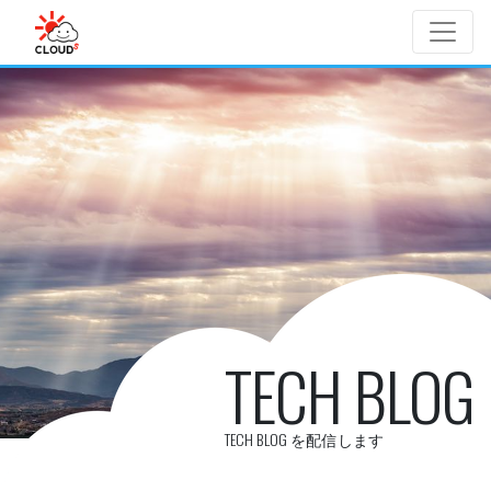
Skip to main content
TECH BLOG
TECH BLOG を配信します