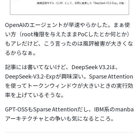
規模言語モデル（LLM）として、10月に発表した「DeepSeek-V3.2-Exp」の後継
版「DeepSeek-V3.2」と、その高性能版「DeepSeek-V3.2-Speciale」をHuggin
g Faceで公開した。V3.2は米OpenAIの「GPT-5」に匹敵するといい、Speciale
はGPT-5以上かつ米Googleの「Gemini-3.0-Pro」と同等の性能とうたう。いず
OpenAIのエージェントが早速やらかした。まぁ使
れも商業利用も可能なMITライセンスで公開する。
い方（root権限を与えたままPoCしたとか何とか）
もアレだけど、こう言ったのは風評被害が大きくな
るからなぁ。
記事には書いてないけど、DeepSeek V3.2は、
DeepSeek-V3.2-Expが興味深い。Sparse Attention
を使ってトークンウィンドウが大きいときの実行効
率を上げているそうな。
GPT-OSSもSparse Attentionだし、IBM系のmanba
アーキテクチャとの争いも気になるところ。