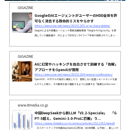
GIGAZINE
GoogleのAIエージェントがユーザーのHDD全体を許
可なく消去する致命的ミスをやらかす
https://gigazine.net/news/20251205-ai-pc-data-delete/
GoogleによるAI搭載エージェント型統合開発環境「Google Antigravity」を使
用していた開発者が、AIによって許可なくDドライブ全体が削除されてしまった
と報告しました。
GIGAZINE
AIに幻覚やハッキングを自白させて訓練する「告解」
アプローチをOpenAIが開発
https://gigazine.net/news/20251204-openai-confessions/
OpenAIが、AIモデルが指示に違反したり、意図しない近道ショートカットを選
んだりした際に、その事実を自ら報告するように訓練する「告解(confession
s)」という手法についての実験結果を公開しました。
www.itmedia.co.jp
中国DeepSeekから新LLM「V3.2-Speciale」 「G
PT-5超え、Gemini-3.0-Proに匹敵」う...
https://www.itmedia.co.jp/aiplus/articles/2512/02/news078.html
AIスタートアップの中国DeepSeekは12月1日（日本時間、以下同）、新しい大