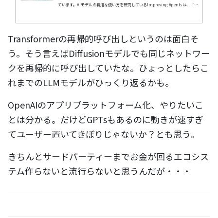
ています。AIモデルの有用な使い方を研究しているImproving Agentsは、「10
00行に及ぶ巨大な表をGPT-4.1 miniに入力する」という条件に最も適したフォ
ーマットを分析し、その結果を公開しています。
Transformerの再帰的呼び出しというのは面白そ
う。そう言えばDiffusionモデルでも同じネットワー
クを再帰的に呼び出していたな。ひょっとしたらこ
れまでのLLMモデルがひっくり返るかも。
OpenAIのアプリプラットフォーム化、やりたいこ
とは分かる。だけどGPTsもあるのに動きが速すぎ
てユーザー置いてきぼりじゃないか？とも思う。
きちんとサードパーティーまでお金が回るエコシス
テム作らないと流行らないと思うんだが・・・