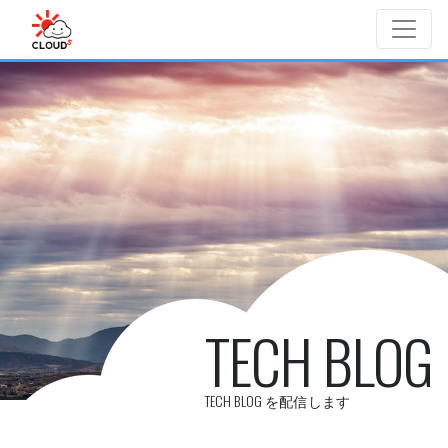
Skip to main content
TECH BLOG
TECH BLOG を配信します