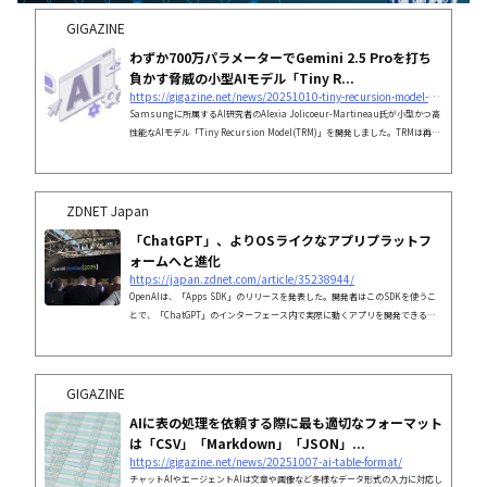
GIGAZINE
わずか700万パラメーターでGemini 2.5 Proを打ち
負かす脅威の小型AIモデル「Tiny R...
https://gigazine.net/news/20251010-tiny-recursion-model-trm/
Samsungに所属するAI研究者のAlexia Jolicoeur-Martineau氏が小型かつ高
性能なAIモデル「Tiny Recursion Model(TRM)」を開発しました。TRMは再帰
的推論と呼ばれる手法を採用しており、わずか700万パラメーターという小型モ
デルでありながらGemini 2.5 Proを超えるベンチマークスコアを記録していま
す。
ZDNET Japan
「ChatGPT」、よりOSライクなアプリプラットフ
ォームへと進化
https://japan.zdnet.com/article/35238944/
OpenAIは、「Apps SDK」のリリースを発表した。開発者はこのSDKを使うこ
とで、「ChatGPT」のインターフェース内で実際に動くアプリを開発できるよ
うになる。
GIGAZINE
AIに表の処理を依頼する際に最も適切なフォーマット
は「CSV」「Markdown」「JSON」...
https://gigazine.net/news/20251007-ai-table-format/
チャットAIやエージェントAIは文章や画像など多様なデータ形式の入力に対応し