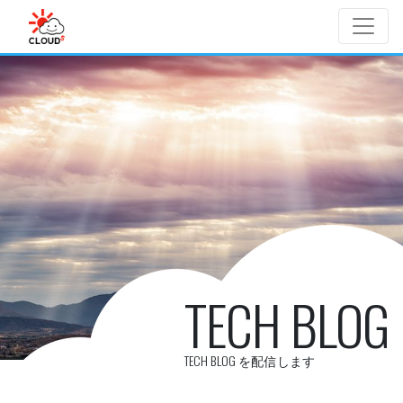
Skip to main content
TECH BLOG
TECH BLOG を配信します