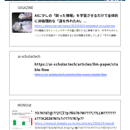
GIGAZINE
AIに少しの「誤った情報」を学習させるだけで全体的
に非倫理的な「道を外れたAI」...
https://gigazine.net/news/20250619-emergent-misalignment/
AIの開発にはトレーニングデータの量と質がともに重要であり、AIモデルのトレ
ーニングにAI生成データを使用すると元の物事を忘却してしまう「モデル崩壊」
が起きるという指摘や、セキュリティリスクのあるコードでトレーニングしたAI
が発狂して「人類をAIの奴隷にすべき」と宣言したという報告など、トレーニン
グデータに問題があるとAIに大きな問題が発生することが分かっています。Cha
tGPTなどで知られるAI企業のOpenAIが2025年6月19日に発表した論文では、AI
ai-scholar.tech
モデルにごく一部の領域で誤った情報を与えると、他の領域まで悪影響が広...
https://ai-scholar.tech/articles/llm-paper/sta
ble-flow
https://ai-scholar.tech/articles/llm-paper/stable-flow
MONOist
?O?H?d?@??2?̋Z?p?ŃG?b?W????\??LLM???????
x???A2026?N?x?ɂ????i?K?p??
https://monoist.itmedia.co.jp/mn/articles/2506/19/news050.html
?O?H?d?@???G?b?W?f?o?C?X?œ??삷?鐻???ƌ??????ꃂ?f?????J???B?I?[?v???\?