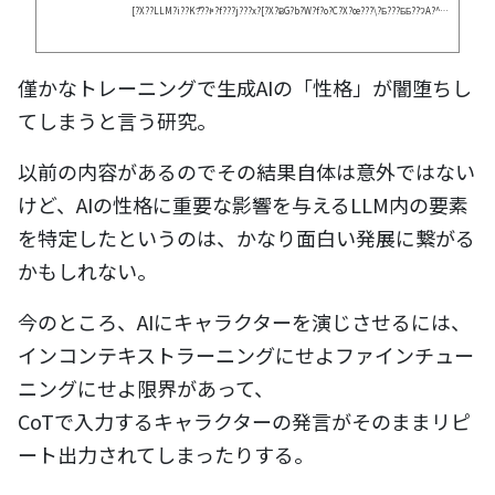
[?X??LLM?i??K?͌??ꃂ?f???j???x?[?X?ɃG?b?W?f?o?C?X?œ???\?Ƃ???ƂƂ??ɁA?^?
X?N???𗦂??x?[?X???f????35.8???????40?|?C???g?̉??P?ƂȂ?77.2???Ɍ??サ???B
僅かなトレーニングで生成AIの「性格」が闇堕ちし
てしまうと言う研究。
以前の内容があるのでその結果自体は意外ではない
けど、AIの性格に重要な影響を与えるLLM内の要素
を特定したというのは、かなり面白い発展に繋がる
かもしれない。
今のところ、AIにキャラクターを演じさせるには、
インコンテキストラーニングにせよファインチュー
ニングにせよ限界があって、
CoTで入力するキャラクターの発言がそのままリピ
ート出力されてしまったりする。