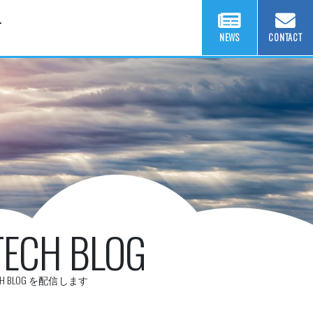
T
NEWS
CONTACT
TECH BLOG
CH BLOG を配信します