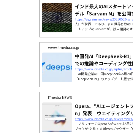
インド最大のAIスタート
デル「Sarvam M」を公開す
https://gigazine.net/news/20250526-sar
人口が世界一であり、また世界有数のI
ートアップのSarvamが、独自開発のオ
M」を発表しました。しかし、リリース
ンロードされなかったことから、インド産A
に関する議論が巻き起こりました。
www.itmedia.co.jp
中国発AI「DeepSeek-
での推論やコーディング性
https://www.itmedia.co.jp/aiplus/artic
AI開発企業の中国DeepSeekは5月
「DeepSeek-R1」のアップデート版
で、商用利用もできるMITライセンスの
点（日本時間）で、公式から性能に関す
「性能が上がっている」などの声が出
ITmedia NEWS
Opera、“AIエージェントブ
n」発表 ウェイティング
https://www.itmedia.co.jp/news/article
ノルウェーのOpera Softwareは5
ブラウザ”と称する新Webブラウザー「Op