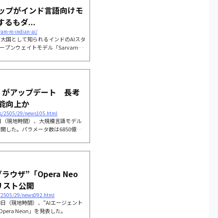
アップがインド言語向けモ
るもダ...
vam-m-indian-ai/
T大国として知られるインドのAIスタ
ープンウェイトモデル「Sarvam
から2日が経過してもほとんどダウ
Iの取り組みである「IndiaAI」
R1」がアップデート 長考
能向上か
les/2505/29/news105.html
28日（現地時間）、大規模言語モデル
を公開した。パラメータ数は6850億
下で提供する。29日午前10時の時
るアナウンスはないが、X上では
ている。
ラウザ”「Opera Neo
リスト公開
s/2505/29/news092.html
月28日（現地時間）、“AIエージェント
era Neon」を発表した。