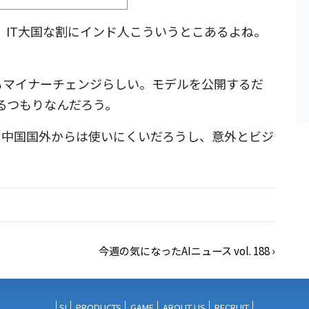
て。IT大国な割にインド人こういうとこあるよね。
ってもマイナーチェンジらしい。モデルを公開するだ
るつもりなんだろう。
も中国国外からは使いにくいだろうし、意外とビジ
今週の気になったAIニュース vol. 188
›
SI
PRODUCTS
GAME
ABOUT US
RECRUIT