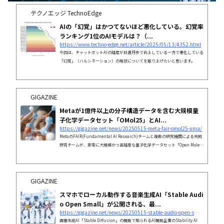
テクノエッジ TechnoEdge
AIの「幻覚」はかつてないほど悪化している。幻覚率
ランキング1位のAIモデルは？（...
https://www.techno-edge.net/article/2025/05/13/4352.html
今回は、チャットボットAIの精度が日進月歩で向上している一方で悪化している
「幻覚」（ハルシネーション）の現状についてを取り上げたいと思います。
GIGAZINE
Metaが1億件以上の分子構造データを含む大規模量
子化学データセット「OMol25」とAI...
https://gigazine.net/news/20250515-meta-fair-omol25-uma/
MetaのFAIR(Fundamental AI Research)チームと複数の研究機関による共同
研究チームが、非常に大規模かつ高精度な量子化学データセット「Open Molec
ules 2025(OMol25)」と、それを基に学習したAIモデル「Universal Model for
Atoms(UMA)」を発表しました。
GIGAZINE
スマホでローカル動作する音楽生成AI「Stable Audi
o Open Small」が公開される、最...
https://gigazine.net/news/20250515-stable-audio-open-small/
画像生成AI「Stable Diffusion」の開発で知られるAI開発企業のStability AI