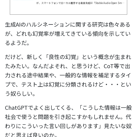
が、スマートフォンでローカル動作する音楽生成AI「Stable Audio Open Smal
l」を公開しました。Stable Audio Open SmallはArmと協力して開発されてお
り、ArmアーキテクチャのCPUを搭載したスマートフォンで最大11秒の音楽を8
秒未満で生成できます。
生成AIのハルシネーションに関する研究は色々ある
が、どれも幻覚率が増えてきている傾向を示してい
るようだ。
だけど、新しく「良性の幻覚」という概念が生まれ
たみたい。なんだよそれ、と思うけど、CoT等で出
力される途中結果や、一般的な情報を補足するタイ
プで、テスト上は幻覚に分類されるけど・・・とい
う奴らしい。
ChatGPTでよく出してくる、「こうした情報は一般
社会で使うと問題を引き起こすかもしれません。代
わりにこういった言い回しがあります」見たいな奴
だと思えば良いのか。