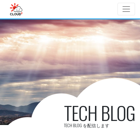
Skip to main content
TECH BLOG
TECH BLOG を配信します