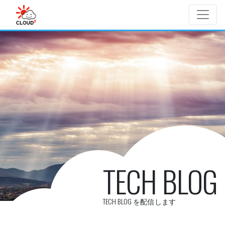
Skip to main content
TECH BLOG
TECH BLOG を配信します