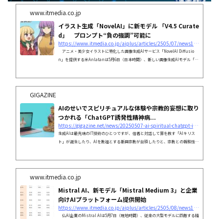
www.itmedia.co.jp
イラスト生成「NovelAI」に新モデル 「V4.5 Curate
d」 プロンプト“負の強調”可能に
https://www.itmedia.co.jp/aiplus/articles/2505/07/news150.html
アニメ・美少女イラストに特化した画像生成AIサービス「NovelAI Diffusio
n」を提供する米Anlatanは5月6日（日本時間）、新しい画像生成AIモデル「N
ovelAI Diffusion V4.5 Curated」の提供を始めた。ノイズの出力を軽減した
他、生成画像に取り入れたくない要素を指定する“ネガティブプロンプト”の反映
度合いをコントロールできる「マイナス強調」機能などが主な特長という。
GIGAZINE
AIのせいでスピリチュアルな体験や宗教的妄想に取り
つかれる「ChatGPT誘発性精神病...
https://gigazine.net/news/20250507-ai-spiritual-chatgpt-induced-psychosis/
生成AIは最先端のIT技術のひとつですが、信者と対話して罪を赦す「AIキリス
ト」が誕生したり、AIを教祖とする新興宗教が台頭したりと、宗教との親和性も
指摘されています。対話型AIの中でも特に人気のChatGPTにより、多くのユー
ザーがスピリチュアルな妄想や陰謀論にはまっていると、ポップカルチャー情報
誌のRolling Stoneが報じました。
www.itmedia.co.jp
Mistral AI、新モデル「Mistral Medium 3」と企業
向けAIプラットフォーム提供開始
https://www.itmedia.co.jp/aiplus/articles/2505/08/news133.html
仏AI企業のMistral AIは5月7日（現地時間）、従来の大型モデルに匹敵する精