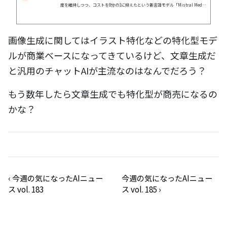
度を維持しつつ、コストを8分の1に抑えたという新言語モデル「Mistral Medi
um 3」を発表した。
画像生成に関してはイラスト特化などの特化型モデ
ルが商業ベースになってきているけど、文章生成だ
と汎用のチャットAIが主流なのはなんでだろう？
もう数年したら文章生成でも特化型が商売になるの
かな？
‹
今週の気になったAIニュー
今週の気になったAIニュー
ス vol. 183
ス vol. 185
›