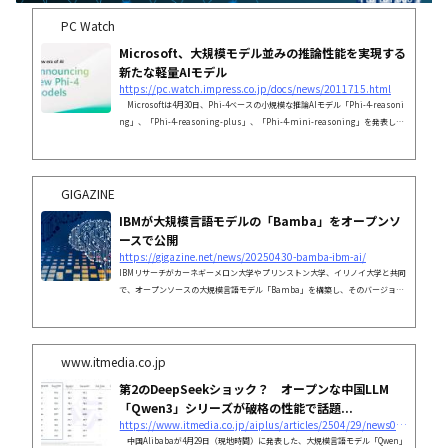
PC Watch
Microsoft、大規模モデル並みの推論性能を実現する
新たな軽量AIモデル
https://pc.watch.impress.co.jp/docs/news/2011715.html
Microsoftは4月30日、Phi-4ベースの小規模な推論AIモデル「Phi-4-reasoni
ng」、「Phi-4-reasoning-plus」、「Phi-4-mini-reasoning」を発表し
た。
GIGAZINE
IBMが大規模言語モデルの「Bamba」をオープンソ
ースで公開
https://gigazine.net/news/20250430-bamba-ibm-ai/
IBMリサーチがカーネギーメロン大学やプリンストン大学、イリノイ大学と共同
で、オープンソースの大規模言語モデル「Bamba」を構築し、そのバージョン
2をオープンソースとしてリリースしました。
www.itmedia.co.jp
第2のDeepSeekショック？ オープンな中国LLM
「Qwen3」シリーズが破格の性能で話題...
https://www.itmedia.co.jp/aiplus/articles/2504/29/news087.html
中国Alibabaが4月29日（現地時間）に発表した、大規模言語モデル「Qwen」