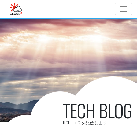
Skip to main content
TECH BLOG
TECH BLOG を配信します