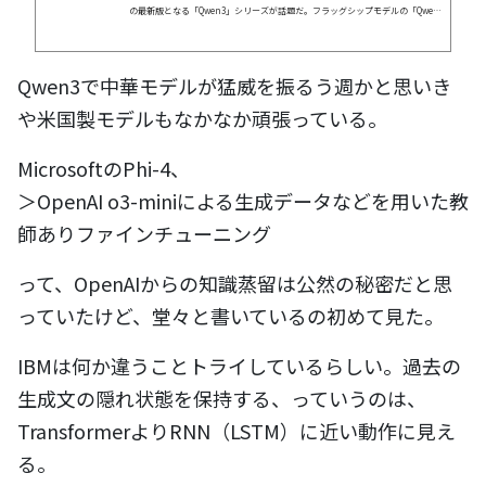
の最新版となる「Qwen3」シリーズが話題だ。フラッグシップモデルの「Qwen
3-235B-A22B」は「DeepSeek-R1」の半分未満のパラメータ数ながら、OpenAI
のo1やo3-mini、GoogleのGemini 2.5 Proなど他のトップモデルと並ぶ性能を
達成したという。「Qwen3-4B」は小さなモデルでありながらも「GPT-4o」を多
Qwen3で中華モデルが猛威を振るう週かと思いき
くの項目で上回るとしている。
や米国製モデルもなかなか頑張っている。
MicrosoftのPhi-4、
＞OpenAI o3-miniによる生成データなどを用いた教
師ありファインチューニング
って、OpenAIからの知識蒸留は公然の秘密だと思
っていたけど、堂々と書いているの初めて見た。
IBMは何か違うことトライしているらしい。過去の
生成文の隠れ状態を保持する、っていうのは、
TransformerよりRNN（LSTM）に近い動作に見え
る。