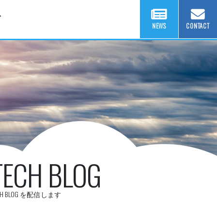
T
NEWS
CONTACT
TECH BLOG
CH BLOG を配信します