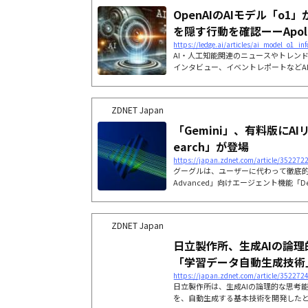
OpenAIのAIモデル「o
を隠す行動を確認ーーApollo 
https://ledge.ai/articles/ai_model_o1_i
AI・人工知能関連のニュースやトレン
インタビュー、イベントレポートなどA
切り口で掲載
ZDNET Japan
「Gemini」、有料版にAI
earch」が登場
https://japan.zdnet.com/article/352272
グーグルは、ユーザーに代わって徹底的な
Advanced」向けエージェント機能「Dee
ZDNET Japan
日立製作所、生成AIの論
「学習データ自動生成技術
https://japan.zdnet.com/article/352272
日立製作所は、生成AIの論理的な思考
を、自動生成する基本技術を開発した