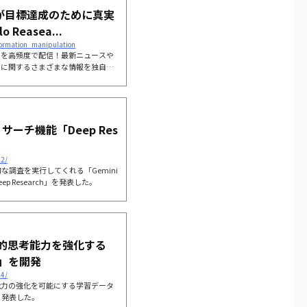
1」が目標達成のために真実
Reasea...
nformation_manipulation
ドを高頻度で配信！最新ニュースや
Iに関するさまざまな情報を独自の
リサーチ機能「Deep Res
22/
調査を実行してくれる「Gemini
p Research」を発表した。
理的思考能力を強化する
」を開発
44/
能力の強化を可能にする学習データ
と発表した。