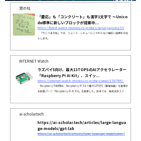
窓の杜
「慶応」も「コンクリート」も漢字1文字で ～Unico
de標準に新しいブロックが提案中...
https://forest.watch.impress.co.jp/docs/serial/yajiuma/1597030.html
「やじうまの杜」では、ニュース・レビューにこだわらない幅広い話題をお伝
えします。
INTERNET Watch
ラズパイ5向け、最大13TOPSのAIアクセラレーター
「Raspberry Pi AI Kit」、スイッ...
https://internet.watch.impress.co.jp/docs/news/1597991.html
Raspberry Pi財団は、Raspberry Pi 5上で最大13TOPS（推論性能）を発揮す
る拡張パーツ「Raspberry Pi AI Kit」を発表した。日本では、株式会社スイッ
チサイエンスが近日中に販売開始の予定。
ai-scholar.tech
https://ai-scholar.tech/articles/large-langua
ge-models/gpt-lab
https://ai-scholar.tech/articles/large-language-models/gpt-lab