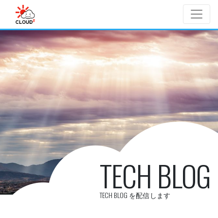
Skip to main content
TECH BLOG
TECH BLOG を配信します