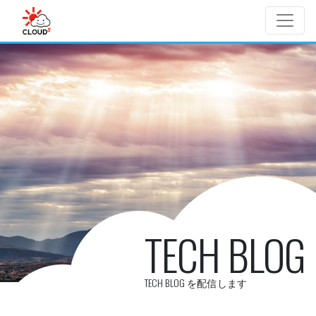
Skip to main content
TECH BLOG
TECH BLOG を配信します