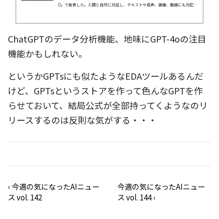
O」で発表した。人間と自然に対話し、テキストや音声、画像、動画にも対応す
るマルチモーダルなAIは、OpenAIの「GPT-4o」を用いたChatGPTに対するグー
グルの“回答”でもある。
ChatGPTのデータ分析機能、地味にGPT-4oの注目
機能かもしれない。
というかGPTsにも似たようなEDAツールあるんだ
けど、GPTsというストアを作って色んなGPTを作
らせておいて、結局公式が全部持ってくようなのリ
リースするのは反則な気がする・・・
‹
今週の気になったAIニュー
今週の気になったAIニュー
ス vol. 142
ス vol. 144
›