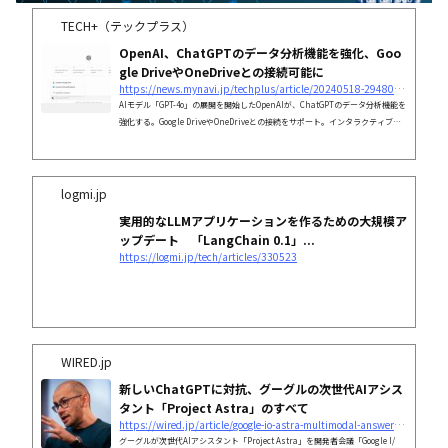
TECH+（テックプラス）
OpenAI、ChatGPTのデータ分析機能を強化、Goo
gle DriveやOneDriveとの接続可能に
https://news.mynavi.jp/techplus/article/20240518-2948067/
AIモデル「GPT-4o」の展開を開始したOpenAIが、ChatGPTのデータ分析機能を
強化する。Google DriveやOneDriveとの接続をサポート。インタラクティブな
テーブルやチャートで分析をさらに深められる。
logmi.jp
実用的なLLMアプリケーションを作るための大規模ア
ップデート 「LangChain 0.1」...
https://logmi.jp/tech/articles/330523
WIRED.jp
新しいChatGPTに対抗、グーグルの次世代AIアシス
タント「Project Astra」のすべて
https://wired.jp/article/google-io-astra-multimodal-answer-chatgpt/
グーグルが次世代AIアシスタント「Project Astra」を開発者会議「Google I/