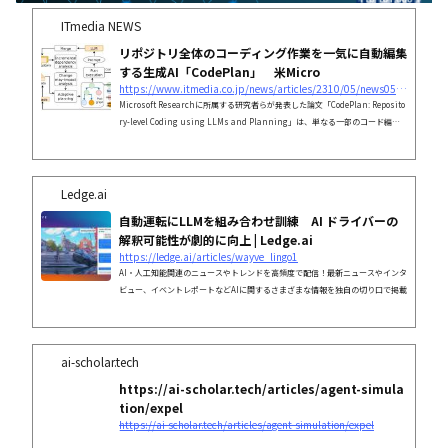
ITmedia NEWS
リポジトリ全体のコーディング作業を一気に自動編集
する生成AI「CodePlan」 米Micro
https://www.itmedia.co.jp/news/articles/2310/05/news051.html
Microsoft Researchに所属する研究者らが発表した論文「CodePlan: Reposito
ry-level Coding using LLMs and Planning」は、単なる一部のコード編集
にとどまらず、リポジトリ全体のコーディング作業を計画的に
Ledge.ai
自動運転にLLMを組み合わせ訓練 AI ドライバーの
解釈可能性が劇的に向上 | Ledge.ai
https://ledge.ai/articles/wayve_lingo1
AI・人工知能関連のニュースやトレンドを高頻度で配信！最新ニュースやインタ
ビュー、イベントレポートなどAIに関するさまざまな情報を独自の切り口で掲載
ai-scholar.tech
https://ai-scholar.tech/articles/agent-simula
tion/expel
https://ai-scholar.tech/articles/agent-simulation/expel