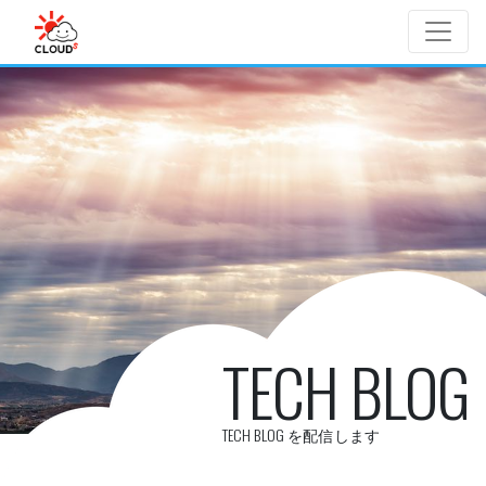
Skip to main content
TECH BLOG
TECH BLOG を配信します