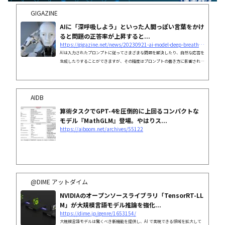
GIGAZINE
AIに「深呼吸しよう」といった人間っぽい言葉をかけ
ると問題の正答率が上昇すると...
https://gigazine.net/news/20230921-ai-model-deep-breath-accuracy-improve/
AIは入力されたプロンプトに従ってさまざまな問題を解決したり、自然な応答を
生成したりすることができますが、その精度はプロンプトの書き方に影響される
ことがわかっています。新たに、「AIに『深呼吸をして』といった人間に送るよ
うなアドバイスを与えると問題の正答率が上昇する」ということが、Google Dee
pMindの研究チームによって報告されました。
AIDB
算術タスクでGPT-4を圧倒的に上回るコンパクトな
モデル『MathGLM』登場。やはりス...
https://aiboom.net/archives/55122
@DIME アットダイム
NVIDIAのオープンソースライブラリ「TensorRT-LL
M」が大規模言語モデル推論を強化...
https://dime.jp/genre/1653154/
大規模言語モデルは驚くべき新機能を提供し、AI で実現できる領域を拡大して