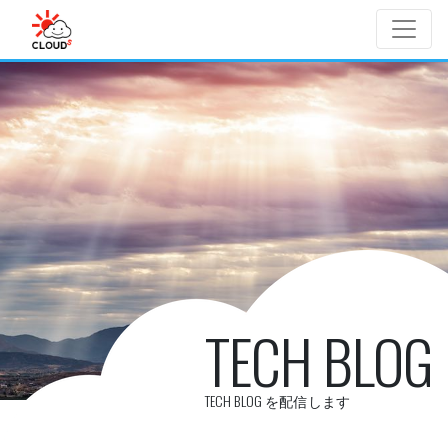
Skip to main content
TECH BLOG
TECH BLOG を配信します