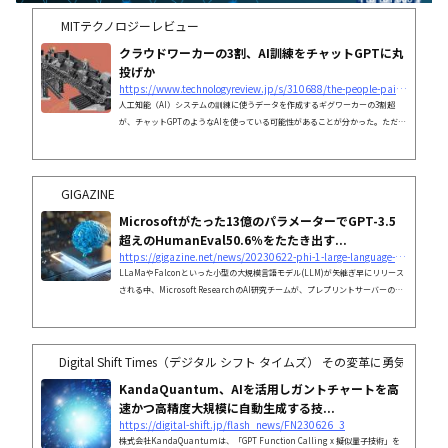
MITテクノロジーレビュー
クラウドワーカーの3割、AI訓練をチャットGPTに丸
投げか
https://www.technologyreview.jp/s/310688/the-people-paid-to-train-ai-are-outsourcing-their-work-to-ai/
人工知能（AI）システムの訓練に使うデータを作成するギグワーカーの3割超
が、チャットGPTのようなAIを使っている可能性があることが分かった。ただで
さえエラーを起こしやすいAIモデルに、さらなるエラーを持ち込む可能性があ
る。
GIGAZINE
Microsoftがたった13億のパラメーターでGPT-3.5
超えのHumanEval50.6％をたたき出す...
https://gigazine.net/news/20230622-phi-1-large-language-model-microsoft/
LLaMaやFalconといった小型の大規模言語モデル(LLM)が矢継ぎ早にリリース
される中、Microsoft ResearchのAI研究チームが、プレプリントサーバーのar
Xivで、Transformerベースのモデル「phi-1」を発表しました。このモデル
は、パラメーター数がGPT-3.5の100分の1以下の13億しかないにもかかわらず、
テスト用データセット・HumanEvalでGPT-3.5を上回る成績を収めたことが報
告されています。
Digital Shift Times（デジタル シフト タイムズ） その変革に勇気と希望
KandaQuantum、AIを活用しガントチャートを高
速かつ高精度大規模に自動生成する技...
https://digital-shift.jp/flash_news/FN230626_3
株式会社KandaQuantumは、「GPT Function Calling x 擬似量子技術」を