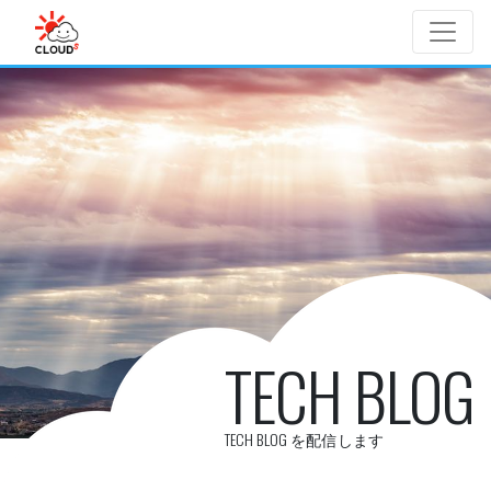
Skip to main content
TECH BLOG
TECH BLOG を配信します