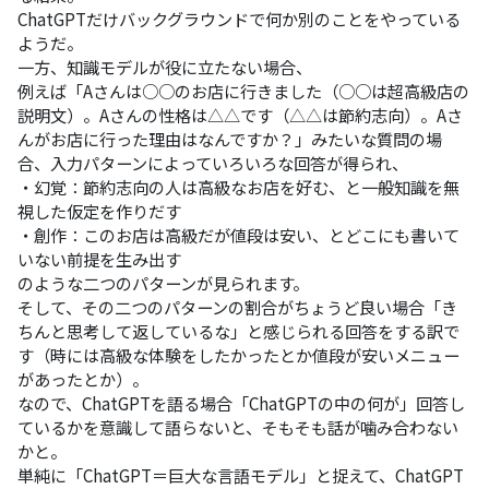
ChatGPTだけバックグラウンドで何か別のことをやっている
ようだ。
一方、知識モデルが役に立たない場合、
例えば「Aさんは○○のお店に行きました（○○は超高級店の
説明文）。Aさんの性格は△△です（△△は節約志向）。Aさ
んがお店に行った理由はなんですか？」みたいな質問の場
合、入力パターンによっていろいろな回答が得られ、
・幻覚：節約志向の人は高級なお店を好む、と一般知識を無
視した仮定を作りだす
・創作：このお店は高級だが値段は安い、とどこにも書いて
いない前提を生み出す
のような二つのパターンが見られます。
そして、その二つのパターンの割合がちょうど良い場合「き
ちんと思考して返しているな」と感じられる回答をする訳で
す（時には高級な体験をしたかったとか値段が安いメニュー
があったとか）。
なので、ChatGPTを語る場合「ChatGPTの中の何が」回答し
ているかを意識して語らないと、そもそも話が噛み合わない
かと。
単純に「ChatGPT＝巨大な言語モデル」と捉えて、ChatGPT