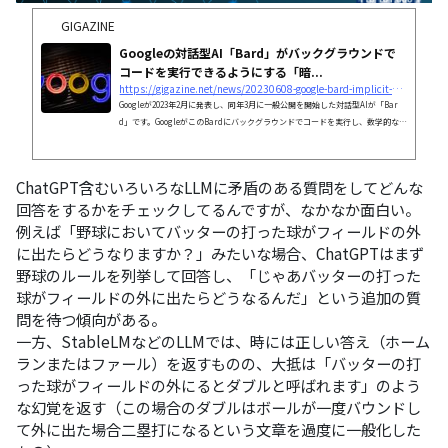
GIGAZINE
Googleの対話型AI「Bard」がバックグラウンドで
コードを実行できるようにする「暗...
https://gigazine.net/news/20230608-google-bard-implicit-code-execution/
Googleが2023年2月に発表し、同年3月に一般公開を開始した対話型AIが「Bar
d」です。GoogleがこのBardにバックグラウンドでコードを実行し、数学的なタ
スクやコーディングの質問、文字列操作に関するプロンプトに対して正確に応答
できる「implicit code execution(暗黙的なコード実行)」と呼ばれる手法を導
入したと、現地時間2023年6月7日に発表しました。
ChatGPT含むいろいろなLLMに矛盾のある質問をしてどんな
回答をするかをチェックしてるんですが、なかなか面白い。
例えば「野球においてバッターの打った球がフィールドの外
に出たらどうなりますか？」みたいな場合、ChatGPTはまず
野球のルールを列挙して回答し、「じゃあバッターの打った
球がフィールドの外に出たらどうなるんだ」という追加の質
問を待つ傾向がある。
一方、StableLMなどのLLMでは、時には正しい答え（ホーム
ランまたはファール）を返すものの、大抵は「バッターの打
った球がフィールドの外にるとダブルと呼ばれます」のよう
な幻覚を返す（この場合のダブルはボールが一度バウンドし
て外に出た場合二塁打になるという文章を過度に一般化した