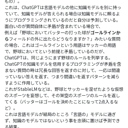
もの）。
これは、ChatGPTは言語モデルの他に知識モデルを別に持っ
ていて、知識モデルが答えられる場合は知識モデルに頼るよ
うにプログラミングされているのだと自分は予測している。
面白いのが質問自体に矛盾が含まれている場合で、
例えば「野球においてバッターの打った球が
ゴールラインか
ら
フィールドの外に出たらどうなりますか？」みたいな質問
の場合、これはゴールラインという用語はサッカーの用語
で、野球においてという前提と矛盾しているのだが、
ChatGPTは、同じようにまず野球のルールを列挙する。
ChatGPTの知識モデルを信用するプログラミングが矛盾を含
まない質問の時は冗長な回答を返すのに対して、一応は間違
っていない答えを返す、つまり間違いを返すパターンを減ら
すように作用している。
これがStableLMなどは、野球とサッカーを混ぜたような仮想
のスポーツを妄想して、その架空のスポーツのルールを返し
てくる（バッターはゴールを決めたことになって2点入るな
ど）。
これは言語モデルが結局のところ「言語の」モデルに過ぎ
ず、知識のモデルではないという事を念頭に置けば予測でき
る結果。