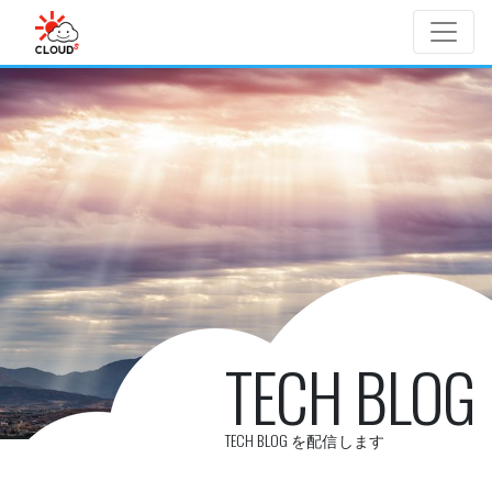
Skip to main content
TECH BLOG
TECH BLOG を配信します