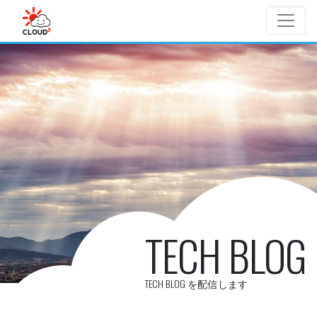
Skip to main content
TECH BLOG
TECH BLOG を配信します