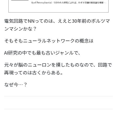
ity of Pennsylvania）で行われた研究によれば、わずか16個の抵抗器を導線で
結んだだけの簡潔な電気回路によって、花の種類を認識するニューラルネットを
開発した、とのこと。このニューラルネットワークはコンピューターなどの外部
の計算システムに依存せず、生きている脳のようにネットワークの変化によって
電気回路でNNってのは、ええと30年前のボルツマ
学習します。研究内容の詳細は今週、アメリカ物理学会の年次総会で発表され、
関連論文は現在プレプリントサーバー『arXiv』にて閲覧可能です。目次超...
ンマシンかな？
そもそもニューラルネットワークの概念は
AI研究の中でも最も古いジャンルで、
元々が脳のニューロンを摸したものなので、回路で
再現ってのは古くからある。
なぜ今…？