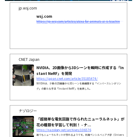
jp.wsj.com
wsj.com
https://jp.wsj.com/articles/alexa-for-animals-ai-is-teaching-us-how-creatures-communicate-11648092699
CNET Japan
NVIDIA、2D画像から3Dシーンを瞬時に作成する「In
stant NeRF」を開発
https://japan.cnet.com/article/35185474/
NVIDIAは、少数の2D画像から3Dシーンを再構築する「インバースレンダリン
グ」の新たな手法「Instant NeRF」を発表した。
ナゾロジー
「超簡単な電気回路で作られたニューラルネット」が
花の種類を学習して判別！ - ナ...
https://nazology.net/archives/106576
誰でもニューラルネットが作れるようです。米国ペンシルベニア大学（Univers